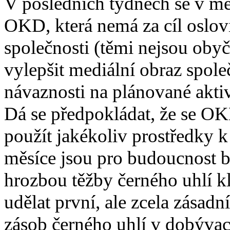
V posledních týdnech se v mé
OKD, která nemá za cíl oslov
společnosti (těmi nejsou obyč
vylepšit mediální obraz spole
návaznosti na plánované aktiv
Dá se předpokládat, že se OK
použít jakékoliv prostředky k 
měsíce jsou pro budoucnost b
hrozbou těžby černého uhlí kl
udělat první, ale zcela zásadn
zásob černého uhlí v dobývac