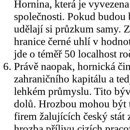
Hornina, která je vyvezena
společnosti. Pokud budou 
udělají si průzkum samy. Z
hranice černé uhlí v hodn
jde o téměř 50 localhost r
Právě naopak, hornická čin
zahraničního kapitálu a ted
lehkém průmyslu. Tito býva
dolů. Hrozbou mohou být t
firem žalujících český stát
hrozba přílivu cizích praco