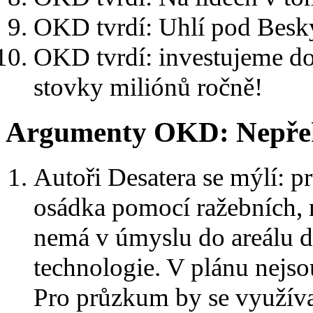
OKD tvrdí: Uhlí pod Besky
OKD tvrdí: investujeme do
stovky miliónů ročně!
Argumenty OKD: Nepřek
Autoři Desatera se mýlí: 
osádka pomocí ražebních, 
nemá v úmyslu do areálu do
technologie. V plánu nejs
Pro průzkum by se využíval