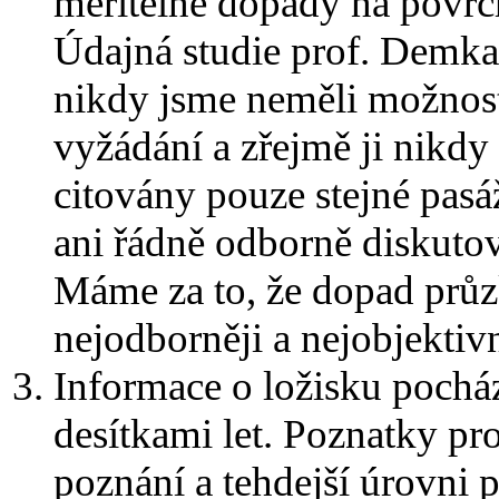
měřitelné dopady na povrc
Údajná studie prof. Demk
nikdy jsme neměli možnost j
vyžádání a zřejmě ji nikdy 
citovány pouze stejné pasáž
ani řádně odborně diskutov
Máme za to, že dopad průz
nejodborněji a nejobjektivn
Informace o ložisku pocház
desítkami let. Poznatky pr
poznání a tehdejší úrovni 