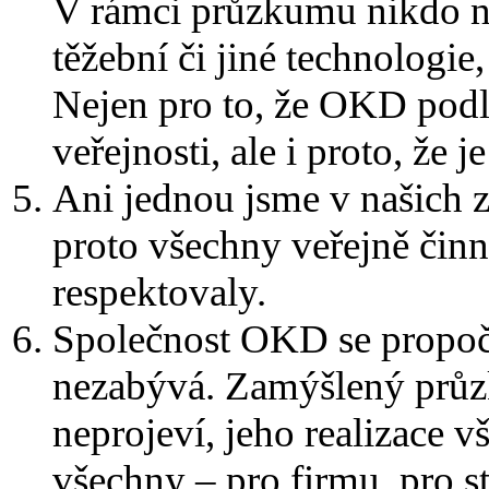
V rámci průzkumu nikdo n
těžební či jiné technologi
Nejen pro to, že OKD podlé
veřejnosti, ale i proto, že 
Ani jednou jsme v našich z
proto všechny veřejně činn
respektovaly.
Společnost OKD se propočt
nezabývá. Zamýšlený průz
neprojeví, jeho realizace 
všechny – pro firmu, pro st