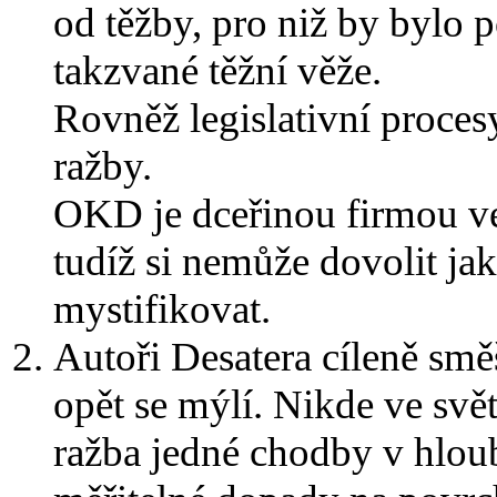
od těžby, pro niž by bylo p
takzvané těžní věže.
Rovněž legislativní procesy
ražby.
OKD je dceřinou firmou ve
tudíž si nemůže dovolit j
mystifikovat.
Autoři Desatera cíleně sm
opět se mýlí. Nikde ve svě
ražba jedné chodby v hlou