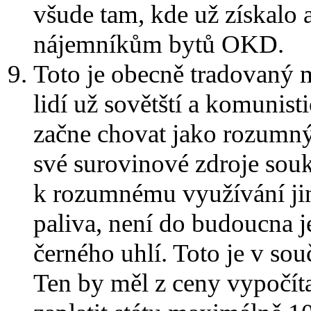
všude tam, kde už získalo a
nájemníkům bytů OKD.
Toto je obecně tradovaný mý
lidí už sovětští a komunist
začne chovat jako rozumný
své surovinové zdroje sou
k rozumnému využívání jiný
paliva, není do budoucna j
černého uhlí. Toto je v so
Ten by měl z ceny vypočít