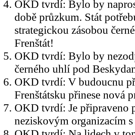
OKD tvrdí: Bylo by napro
době průzkum. Stát potřebuj
strategickou zásobou čern
Frenštát!
OKD tvrdí: Bylo by nezo
černého uhlí pod Beskydam
OKD tvrdí: V budoucnu pří
Frenštátsku přinese nová p
OKD tvrdí: Je připraveno
neziskovým organizacím s r
OKD tvrdí: Na lidech v to