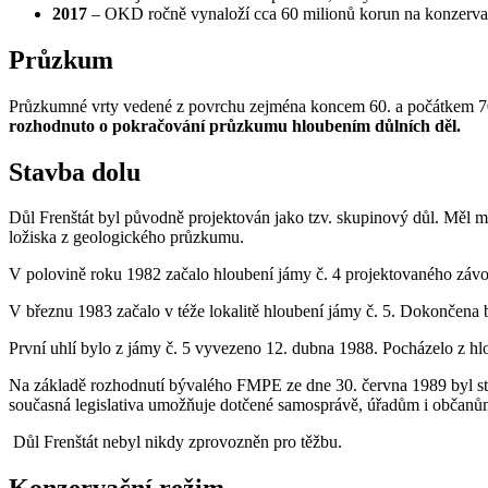
2017
– OKD ročně vynaloží cca 60 milionů korun na konzervačn
Průzkum
Průzkumné vrty vedené z povrchu zejména koncem 60. a počátkem 70. l
rozhodnuto o pokračování průzkumu hloubením důlních děl.
Stavba dolu
Důl Frenštát byl původně projektován jako tzv. skupinový důl. Měl m
ložiska z geologického průzkumu.
V polovině roku 1982 začalo hloubení jámy č. 4 projektovaného závod
V březnu 1983 začalo v téže lokalitě hloubení jámy č. 5. Dokončena
První uhlí bylo z jámy č. 5 vyvezeno 12. dubna 1988. Pocházelo z hlo
Na základě rozhodnutí bývalého FMPE ze dne 30. června 1989 byl sta
současná legislativa umožňuje dotčené samosprávě, úřadům i občanům
Důl Frenštát nebyl nikdy zprovozněn pro těžbu.