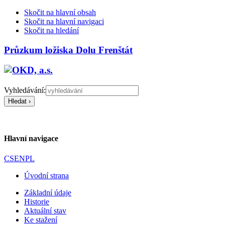
Skočit na hlavní obsah
Skočit na hlavní navigaci
Skočit na hledání
Průzkum ložiska Dolu Frenštát
Vyhledávání:
Hlavní navigace
CS
EN
PL
Úvodní strana
Základní údaje
Historie
Aktuální stav
Ke stažení