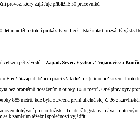
í provoz, který zajišťuje přibližně 30 pracovníků
et minulého století prokázaly ve frenštátské oblasti rozsáhlý výskyt 
ít celkem pět závodů –
Západ, Sever, Východ, Trojanovice
a
Kunči
u Frenštát-západ, během prací však došlo k jejímu poškození. Proto by
 byla bez problémů dosažením hloubky 1088 metrů. Obě jámy byly prop
ubky 885 metrů, kde byla otevřena první uhelná sloj č. 36 z karvinské
noven dobývací prostor ložiska. Tehdejší legislativa dávala dotčeným 
 se k záměrům těžební společnosti vyjádřit.