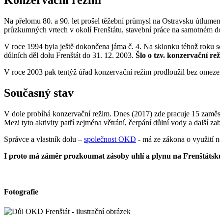
Konzervační režim
Na přelomu 80. a 90. let prošel těžební průmysl na Ostravsku útlumem.
průzkumných vrtech v okolí Frenštátu, stavební práce na samotném do
V roce 1994 byla ještě dokončena jáma č. 4. Na sklonku téhož roku se
důlních děl dolu Frenštát do 31. 12. 2003.
Šlo o tzv. konzervační re
V roce 2003 pak tentýž úřad konzervační režim prodloužil bez omeze
Současný stav
V dole probíhá konzervační režim. Dnes (2017) zde pracuje 15 zaměs
Mezi tyto aktivity patří zejména větrání, čerpání důlní vody a další za
Správce a vlastník dolu –
společnost OKD
- má ze zákona o využití n
I proto má záměr prozkoumat zásoby uhlí a plynu na Frenštátsku
Fotografie