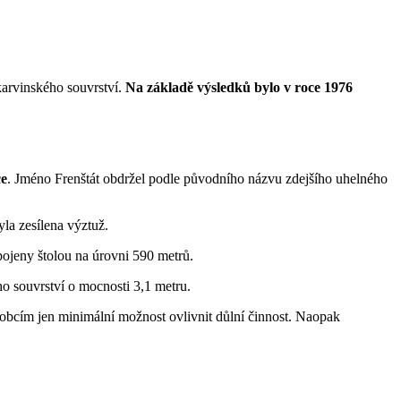
karvinského souvrství.
Na základě výsledků bylo v roce 1976
ce
. Jméno Frenštát obdržel podle původního názvu zdejšího uhelného
la zesílena výztuž.
ojeny štolou na úrovni 590 metrů.
ho souvrství o mocnosti 3,1 metru.
obcím jen minimální možnost ovlivnit důlní činnost. Naopak