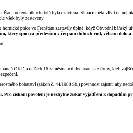
 Řada nerentabilních dolů byla uzavřena. Situace měla vliv i na nejmla
le však byly zastaveny.
 hornické práce ve Frenštátu zastavily úplně, když Obvodní báňský úřa
žim, který spočívá především v čerpání důlních vod, větrání dolu a 
ní.
tnanců OKD a dalších 16 zaměstnanců dodavatelské firmy, kteří zajišťu
bezpečení.
erostného bohatství (zákon č. 44/1988 Sb.) povinnost zajistit, aby ned
. Pro získání povolení je nezbytné získat vyjádření k dopadům pr