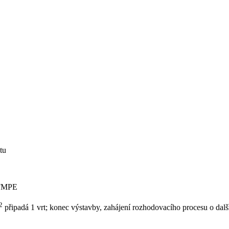
tu
 FMPE
2
připadá 1 vrt; konec výstavby, zahájení rozhodovacího procesu o dal