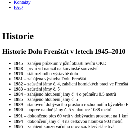
Kontakty
FAQ
Historie
Historie Dolu Frenštát v letech 1945–2010
1945
– zahájen průzkum v jižní oblasti revíru OKD
1958
– první vrt narazil na karvinské souvrství
1976
– stát rozhodl o výstavbě dolu
1981
– zahájena výstavba Dolu Frenštát
1982
– zaústění jámy č. 4, zahájení hornických prací ve Frenštá
1983
– zaústění jámy č. 5
1984
– zahájeno hloubení jámy č. 4 o průměru 8,5 metrů
1985
– zahájeno hloubení jámy č. 5
1989
– stanovení dobývacího prostoru rozhodnutím bývalého
1990
– poprvé na dně jámy č. 5 v hloubce 1088 metrů
1991
– dokončeno přes 60 vrtů v dobývacím prostoru; na 1 km
1994
– dokončení jámy č. 4 na celkovou hloubku 903 metrů
1995
– zahájení konzervačního provozu, který stále trvá